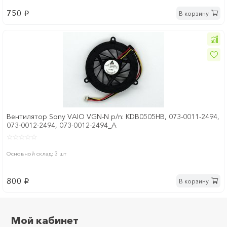
750
В корзину
p
Вентилятор Sony VAIO VGN-N p/n: KDB0505HB, 073-0011-2494,
073-0012-2494, 073-0012-2494_A
Основной склад: 3 шт
800
В корзину
p
Мой кабинет