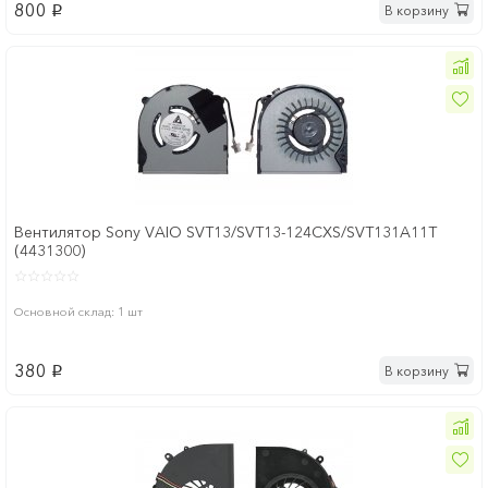
800
В корзину
p
Вентилятор Sony VAIO SVT13/SVT13-124CXS/SVT131A11T
(4431300)
Основной склад: 1 шт
380
В корзину
p