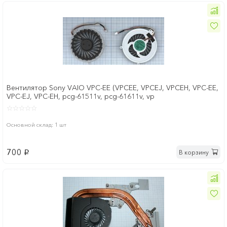
Вентилятор Sony VAIO VPC-EE (VPCEE, VPCEJ, VPCEH, VPC-EE,
VPC-EJ, VPC-EH, pcg-61511v, pcg-61611v, vp
Основной склад: 1 шт
700
В корзину
p