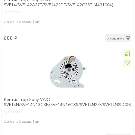
SVF14/SVF142A27T/SVF1422DT/SVF142C28T (4431004)
(4431004)
Основной склад: 1 шт
800
В корзину
p
Вентилятор Sony VAIO
SVF14N/SVF14N13CXB/SVF14N16CXS/SVF14N23//SVF14N25CXB
для СPU (4430014) (4430014
Основной склад: 1 шт