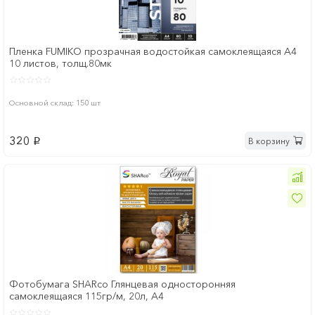
Пленка FUMIKO прозрачная водостойкая самоклеящаяся А4
10 листов, толщ.80мк
Основной склад: 150 шт
320
В корзину
p
Фотобумага SHARco Глянцевая односторонняя
самоклеящаяся 115гр/м, 20л, А4