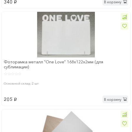
340
В корзину
p
Фоторамка металл "One Love" 168x122х2мм (для
сублимации)
Основной склад: 2 шт
205
В корзину
p