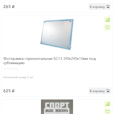
265
В корзину
p
Фоторамка горизонтальная SC13 390х290х10мм под
сублимацию
Основной склад: 2 шт
625
В корзину
p