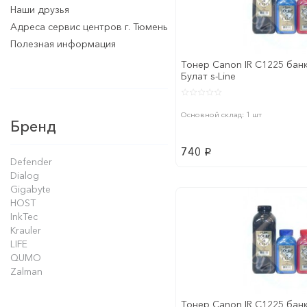
Наши друзья
Адреса сервис центров г. Тюмень
Полезная информация
Tонер Canon IR C1225 банк
Булат s-Line
Основной склад: 1 шт
Бренд
740
p
Defender
Dialog
Gigabyte
HOST
InkTec
Krauler
LIFE
QUMO
Zalman
Tонер Canon IR C1225 банк