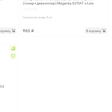
(тонер+девелопер) Magenta БУЛАТ s-Line
Основной склад: 5 шт
960
корзину
В корзину
p
V54