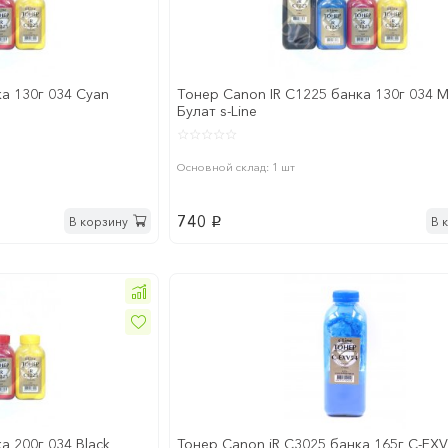
а 130г 034 Cyan
Tонер Canon IR C1225 банка 130г 034 
Булат s-Line
Основной склад: 1 шт
740
В корзину
В 
p
а 200г 034 Black
Тонер Canon iR C3025 банка 165г C-EX