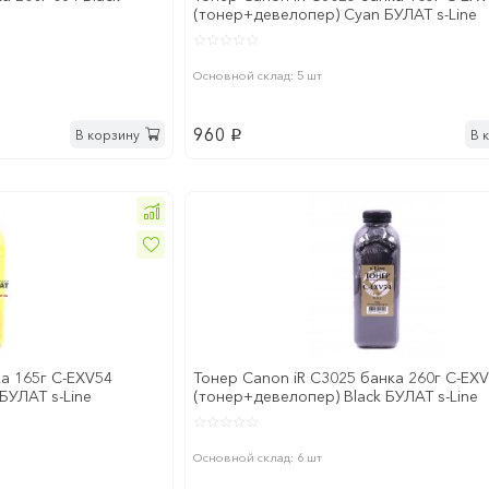
(тонер+девелопер) Cyan БУЛАТ s-Line
Основной склад: 5 шт
960
В корзину
В 
p
а 165г C-EXV54
Тонер Canon iR C3025 банка 260г C-EX
БУЛАТ s-Line
(тонер+девелопер) Black БУЛАТ s-Line
Основной склад: 6 шт