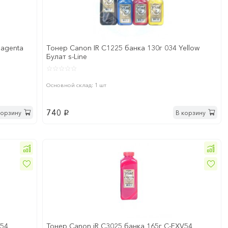
Magenta
Tонер Canon IR C1225 банка 130г 034 Yellow
Булат s-Line
Основной склад: 1 шт
740
корзину
В корзину
p
V54
Тонер Canon iR C3025 банка 165г C-EXV54