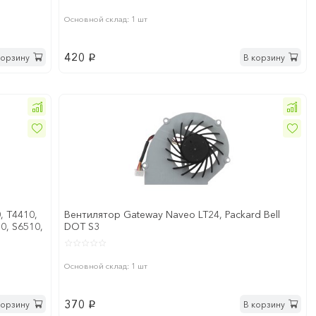
Основной склад: 1 шт
420
корзину
В корзину
p
, T4410,
Вентилятор Gateway Naveo LT24, Packard Bell
0, S6510,
DOT S3
Основной склад: 1 шт
370
корзину
В корзину
p