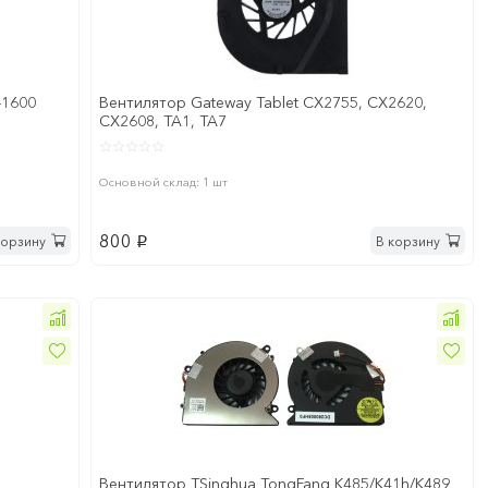
-1600
Вентилятор Gateway Tablet CX2755, CX2620,
CX2608, TA1, TA7
Основной склад: 1 шт
800
корзину
В корзину
p
Вентилятор TSinghua TongFang K485/K41h/K489