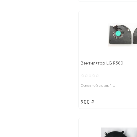
Вентилятор LG R580
Основной склад: 1 шт
900
p