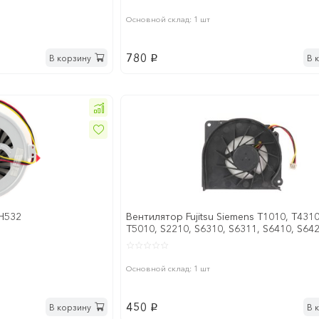
Основной склад: 1 шт
780
В корзину
В 
p
AH532
Вентилятор Fujitsu Siemens T1010, T4310
T5010, S2210, S6310, S6311, S6410, S642
S65
Основной склад: 1 шт
450
В корзину
В 
p