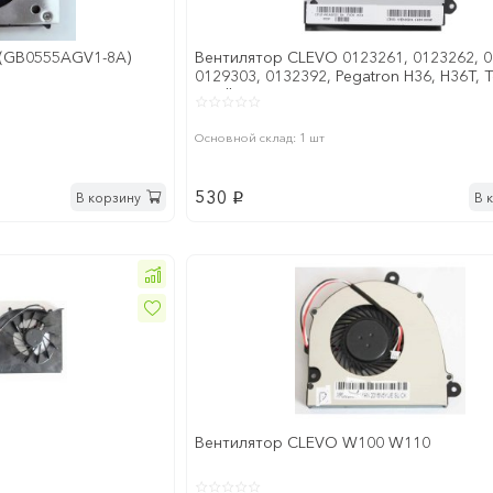
L (GB0555AGV1-8A)
Вентилятор CLEVO 0123261, 0123262, 0
0129303, 0132392, Pegatron H36, H36T, 
Satellite
Основной склад: 1 шт
530
В корзину
В 
p
Вентилятор CLEVO W100 W110