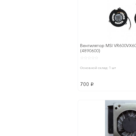
Вентилятор MSI VR600VX6
(4890600)
Основной склад: 1 шт
700
p