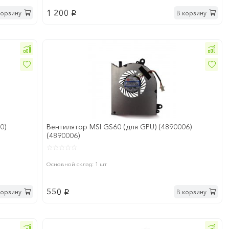
1 200
корзину
В корзину
p
0)
Вентилятор MSI GS60 (для GPU) (4890006)
(4890006)
Основной склад: 1 шт
550
корзину
В корзину
p