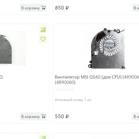
850
В корзину
В 
p
LG
Вентилятор MSI GS60 (для CPU) (489006
(4890060)
Основной склад: 1 шт
550
В корзину
В 
p