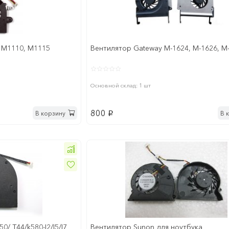
 M1110, M1115
Вентилятор Gateway M-1624, M-1626, M
Основной склад: 1 шт
800
В корзину
В 
p
/ T44/k580-I2/I5/I7
Вентилятор Sunon для ноутбука