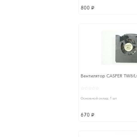
800
p
Вентилятор CASPER TW8/
Основной склад: 1 шт
670
p