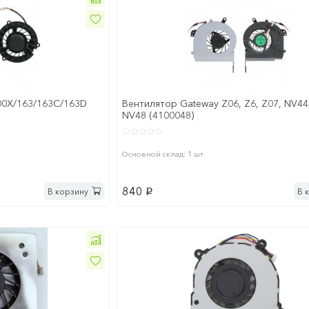
00X/163/163C/163D
Вентилятор Gateway Z06, Z6, Z07, NV44
NV48 (4100048)
Основной склад: 1 шт
840
В корзину
В 
p