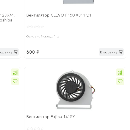
123974,
Вентилятор CLEVO P150 X811 v.1
Toshiba
Основной склад: 1 шт
600
корзину
В корзину
p
Вентилятор Fujitsu 1415Y