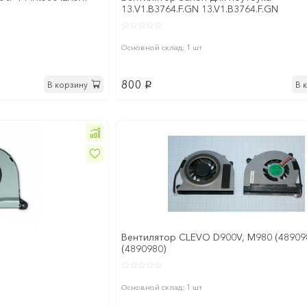
13.V1.B3764.F.GN 13.V1.B3764.F.GN
Основной склад: 1 шт
800
В корзину
В 
p
Вентилятор CLEVO D900V, M980 (48909
(4890980)
Основной склад: 1 шт