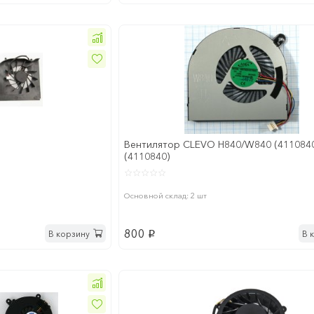
Вентилятор CLEVO H840/W840 (411084
(4110840)
Основной склад: 2 шт
800
В корзину
В 
p