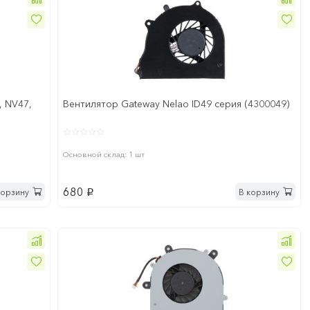
, NV47,
Вентилятор Gateway Nelao ID49 серия (4300049)
Основной склад: 1 шт
680
корзину
В корзину
p