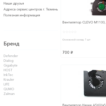
Наши друзья
Адреса сервис центров г. Тюмень
Полезная информация
Вентилятор CLEVO M1100,
Основной склад: 1 шт
Бренд
700
p
Defender
Dialog
Gigabyte
HOST
InkTec
Krauler
LIFE
QUMO
Zalman
Вентилятор Hasee A560/a550