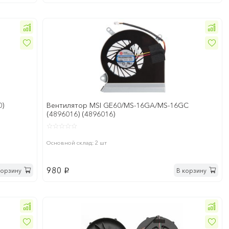
0)
Вентилятор MSI GE60/MS-16GA/MS-16GC
(4896016) (4896016)
Основной склад: 2 шт
980
корзину
В корзину
p