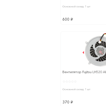
Основной склад: 1 шт
600
p
Вентилятор Fujitsu LH520 
Основной склад: 1 шт
370
p