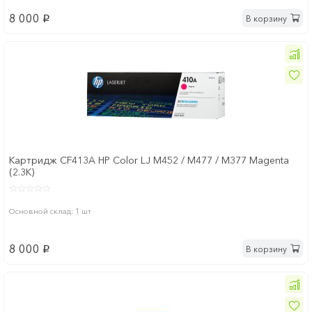
8 000
В корзину
p
Картридж CF413A HP Color LJ M452 / M477 / M377 Magenta
(2.3K)
Основной склад: 1 шт
8 000
В корзину
p