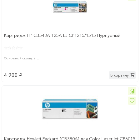
Картридж HP CB543A 125A LJ CP1215/1515 Пурпурный
Основной склад: 2 шт
4 900
В корзину
p
Картридж Hewlett-Packard (CB380A) для Color LaserJet CP6015