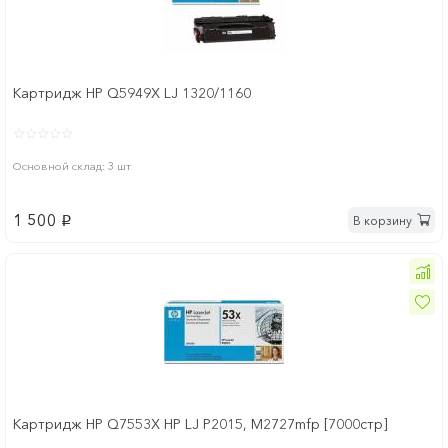
Картридж HP Q5949X LJ 1320/1160
Основной склад: 3 шт
1 500
В корзину
p
Картридж HP Q7553X HP LJ P2015, M2727mfp [7000стр]