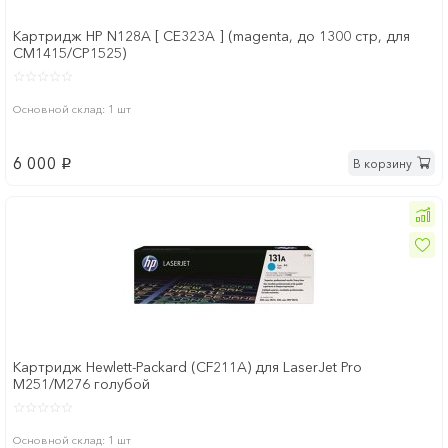
Картридж HP N128A [ CE323A ] (magenta, до 1300 стр, для
CM1415/CP1525)
Основной склад: 1 шт
6 000
В корзину
p
Картридж Hewlett-Packard (CF211A) для LaserJet Pro
M251/M276 голубой
Основной склад: 1 шт