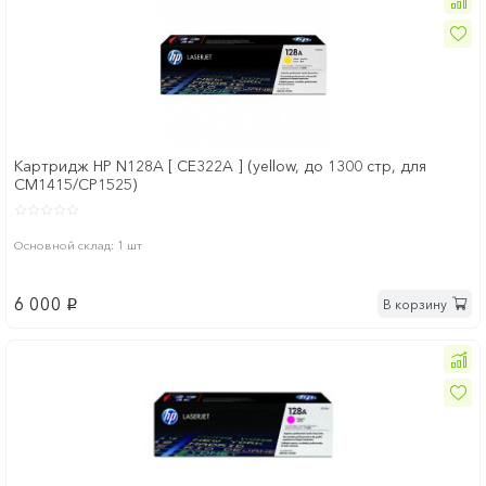
Картридж HP N128A [ CE322A ] (yellow, до 1300 стр, для
CM1415/CP1525)
Основной склад: 1 шт
6 000
В корзину
p