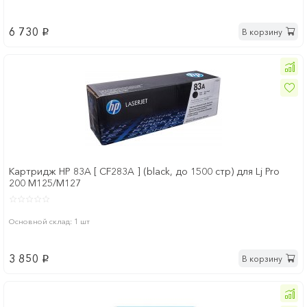
6 730
В корзину
p
Картридж HP 83A [ CF283A ] (black, до 1500 стр) для Lj Pro
200 M125/M127
Основной склад: 1 шт
3 850
В корзину
p