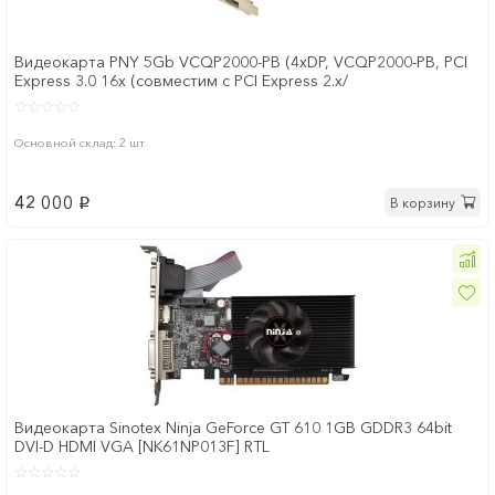
Видеокарта PNY 5Gb VCQP2000-PB (4xDP, VCQP2000-PB, PCI
Express 3.0 16x (совместим с PCI Express 2.x/
Основной склад: 2 шт
42 000
В корзину
p
Видеокарта Sinotex Ninja GeForce GT 610 1GB GDDR3 64bit
DVI-D HDMI VGA [NK61NP013F] RTL