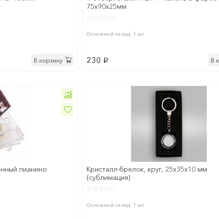
75х90х25мм
Основной склад: 1 шт
230
В корзину
В 
p
нный пианино
Кристалл-брелок, круг, 25х35х10 мм
(сублимация)
Основной склад: 1 шт