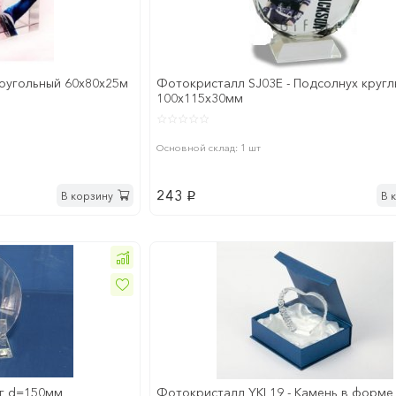
оугольный 60х80х25м
Фотокристалл SJ03E - Подсолнух круг
100х115х30мм
Основной склад: 1 шт
243
В корзину
В 
p
уг d=150мм
Фотокристалл YKL19 - Камень в форме