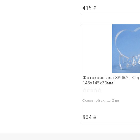
415
p
Фотокристалл XP08A - Се
145х145х30мм
Основной склад: 2 шт
804
p