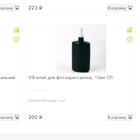
223
корзину
В корзину
p
тальний
УФ-клей для фотокристаллов, 10мл СП
Основной склад: 3 шт
200
корзину
В корзину
p