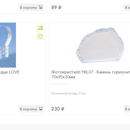
89
В корзину
В 
p
рдце LOVE
Фотокристалл YKL07 - Камень горизон
70х95х30мм
Основной склад: 2 шт
230
В корзину
В 
p