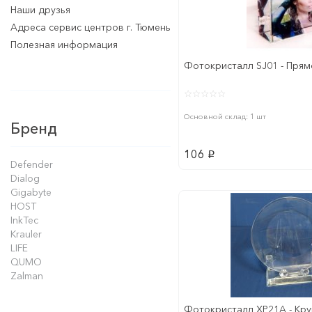
Наши друзья
Адреса сервис центров г. Тюмень
Полезная информация
Фотокристалл SJ01 - Прям
Основной склад: 1 шт
Бренд
106
p
Defender
Dialog
Gigabyte
HOST
InkTec
Krauler
LIFE
QUMO
Zalman
Фотокристалл XP21A - Кр