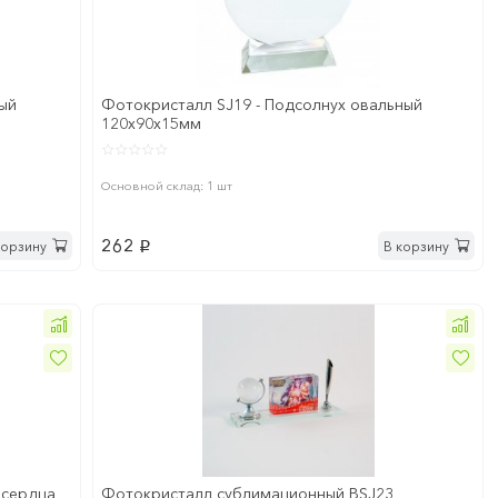
лый
Фотокристалл SJ19 - Подсолнух овальный
120х90х15мм
Основной склад: 1 шт
262
корзину
В корзину
p
 сердца
Фотокристалл сублимационный BSJ23