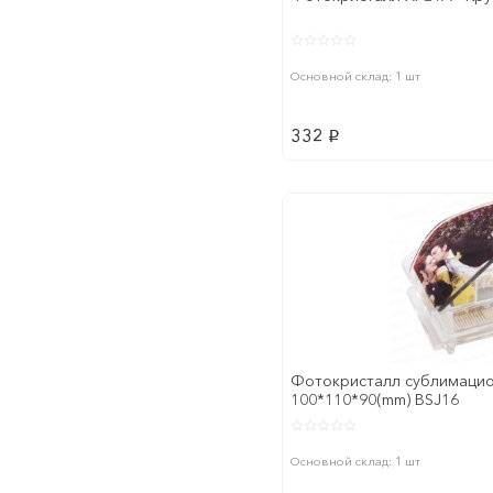
Основной склад: 1 шт
332
p
Фотокристалл сублимацио
100*110*90(mm) BSJ16
Основной склад: 1 шт