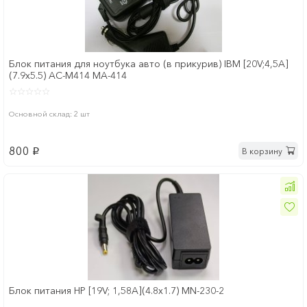
Блок питания для ноутбука авто (в прикурив) IBM [20V;4,5A]
(7.9x5.5) AC-M414 MA-414
Основной склад: 2 шт
800
В корзину
p
Блок питания HP [19V; 1,58A](4.8x1.7) MN-230-2