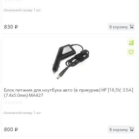
Основной склад: 1 шт
830
В корзину
p
Блок питания для ноутбука авто (в прикурив) HP [18,5V; 3.5A]
(7.4x5.0mm) MA427
Основной склад: 1 шт
800
В корзину
p