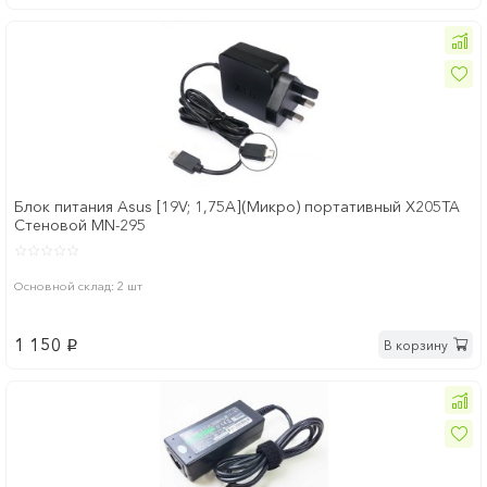
Блок питания Asus [19V; 1,75A](Микро) портативный X205TA
Стеновой MN-295
Основной склад: 2 шт
1 150
В корзину
p