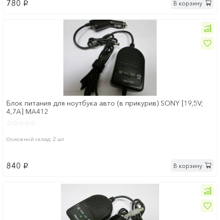
780
В корзину
p
Блок питания для ноутбука авто (в прикурив) SONY [19,5V;
4,7A] MA412
Основной склад: 2 шт
840
В корзину
p