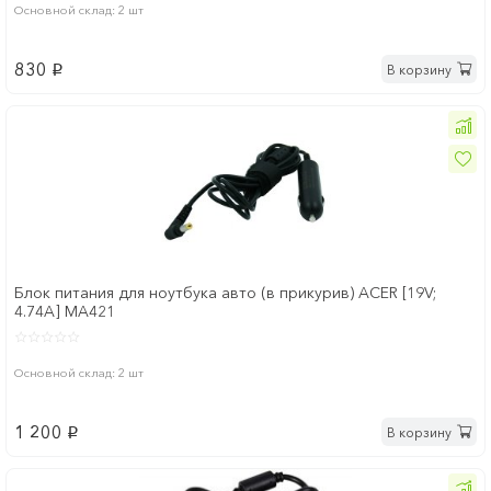
Основной склад: 2 шт
830
В корзину
p
Блок питания для ноутбука авто (в прикурив) ACER [19V;
4.74A] MA421
Основной склад: 2 шт
1 200
В корзину
p