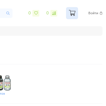
0
0
Войти
rox