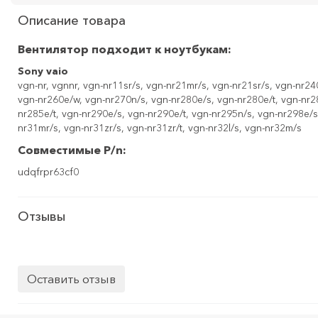
Описание товара
Вентилятор подходит к ноутбукам:
Sony vaio
vgn-nr, vgnnr, vgn-nr11sr/s, vgn-nr21mr/s, vgn-nr21sr/s, vgn-nr24
vgn-nr260e/w, vgn-nr270n/s, vgn-nr280e/s, vgn-nr280e/t, vgn-nr2
nr285e/t, vgn-nr290e/s, vgn-nr290e/t, vgn-nr295n/s, vgn-nr298e/s,
nr31mr/s, vgn-nr31zr/s, vgn-nr31zr/t, vgn-nr32l/s, vgn-nr32m/s
Совместимые P/n:
udqfrpr63cf0
Отзывы
Оставить отзыв