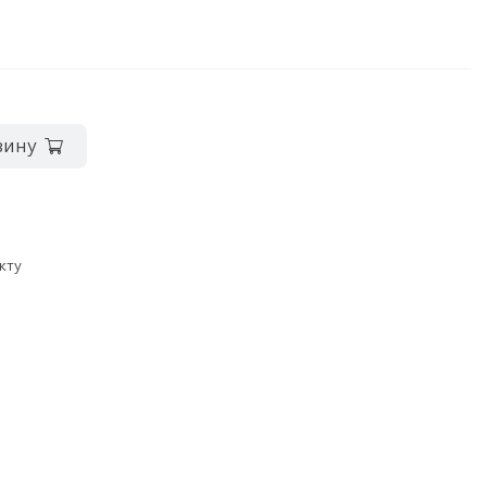
зину
кту