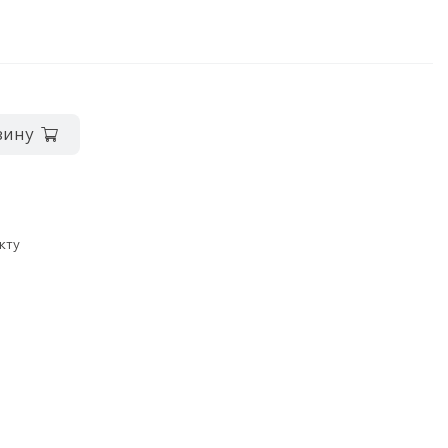
зину
кту