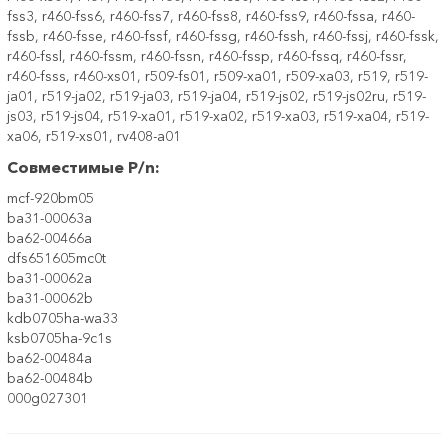
fss3, r460-fss6, r460-fss7, r460-fss8, r460-fss9, r460-fssa, r460-
fssb, r460-fsse, r460-fssf, r460-fssg, r460-fssh, r460-fssj, r460-fssk,
r460-fssl, r460-fssm, r460-fssn, r460-fssp, r460-fssq, r460-fssr,
r460-fsss, r460-xs01, r509-fs01, r509-xa01, r509-xa03, r519, r519-
ja01, r519-ja02, r519-ja03, r519-ja04, r519-js02, r519-js02ru, r519-
js03, r519-js04, r519-xa01, r519-xa02, r519-xa03, r519-xa04, r519-
xa06, r519-xs01, rv408-a01
Совместимые P/n:
mcf-920bm05
ba31-00063a
ba62-00466a
dfs651605mc0t
ba31-00062a
ba31-00062b
kdb0705ha-wa33
ksb0705ha-9c1s
ba62-00484a
ba62-00484b
000g027301