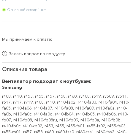
Основной склад: 1 шт
Мы принимаем к оплате:
Задать вопрос по продукту
Описание товара
Вентилятор подходит к ноутбукам:
Samsung
r408, r410, r453, r455, r457, r458, r460, rv408, r519, rv509, rv511,
r517, r717, r719, r408, r410, r410-fa02, r410-fa03, r410-fa04, r410-
fa05, r410-fa06, r410-fa07, r410-fa08, r410-fa09, r410-fa0a, r410-
fa0b, r410-fa0c, r410-fa0d, r410-fb04, r410-fb05, r410-fb06, r410-
fb07, r410-fb08, r410-fb08ru, r410-fb09, r410-fb0a, r410-fb0b,
r410-fb0c, r410-xb02, r453, r455, r455-fs01, r455-fs02, r455-fs03,
r455-xs01, r457, r458, r460, r460-fss0, r460-fss1, r460-fss2, r460-