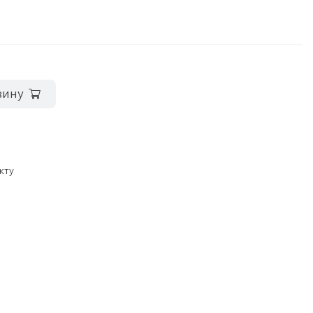
зину
кту