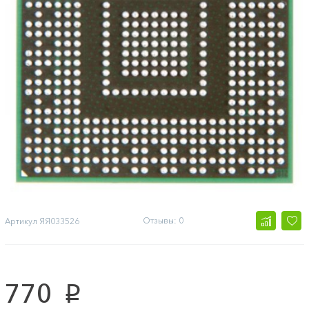
Отзывы: 0
Артикул
ЯЯ033526
770
p