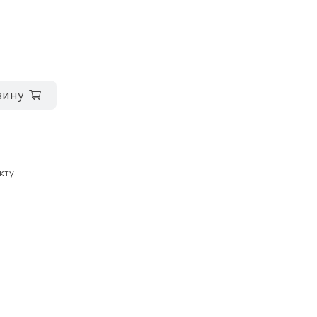
зину
кту