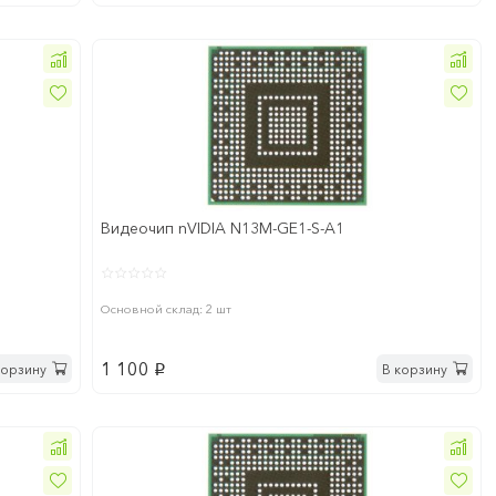
Видеочип nVIDIA N13M-GE1-S-A1
Основной склад: 2 шт
1 100
корзину
В корзину
p