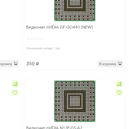
Видеочип nVIDIA GF-GO440 (NEW)
Основной склад: 1 шт
350
корзину
В корзину
p
Видеочип nVIDIA N13P-GS-A2