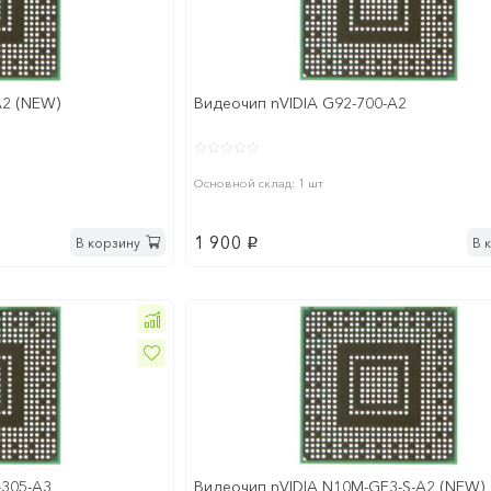
A2 (NEW)
Видеочип nVIDIA G92-700-A2
Основной склад: 1 шт
1 900
В корзину
В 
p
-305-A3
Видеочип nVIDIA N10M-GE3-S-A2 (NEW)