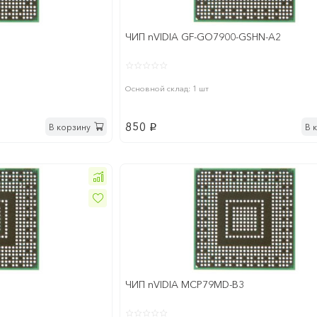
ЧИП nVIDIA GF-GO7900-GSHN-A2
Основной склад: 1 шт
850
В корзину
В 
p
ЧИП nVIDIA MCP79MD-B3