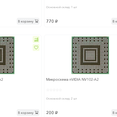
Основной склад: 1 шт
770
В корзину
В 
p
A2
Микросхема nVIDIA NV102-A2
Основной склад: 2 шт
200
В корзину
В 
p