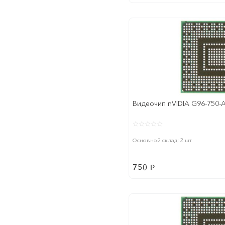
Видеочип nVIDIA G96-750-
Основной склад: 2 шт
750
p