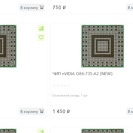
750
В корзину
В 
p
ЧИП nVIDIA G86-735-A2 (NEW)
Основной склад: 1 шт
1 450
В корзину
В 
p