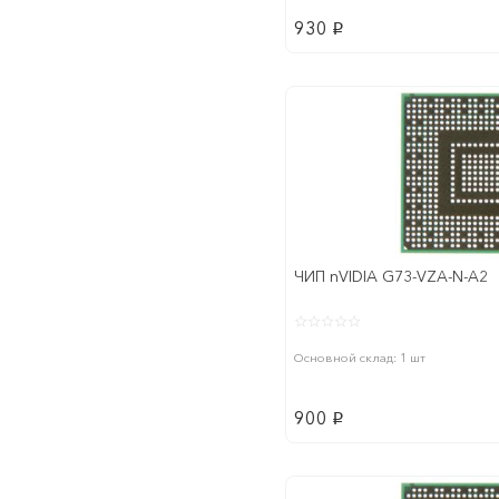
930
p
ЧИП nVIDIA G73-VZA-N-A2
Основной склад: 1 шт
900
p