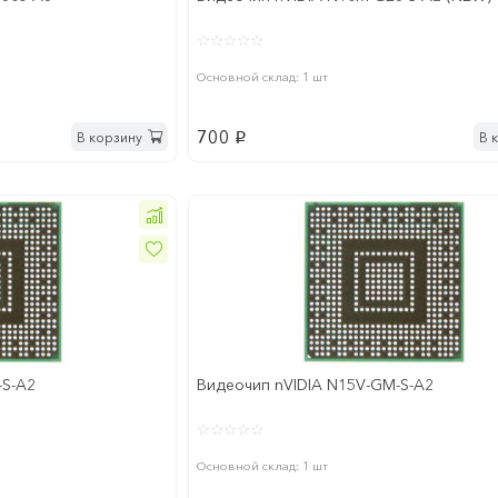
Основной склад: 1 шт
700
В корзину
В 
p
-S-A2
Видеочип nVIDIA N15V-GM-S-A2
Основной склад: 1 шт