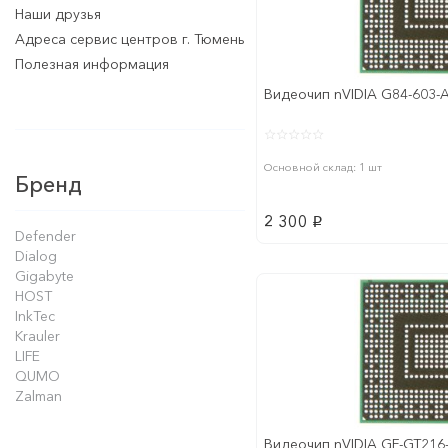
Наши друзья
Адреса сервис центров г. Тюмень
Полезная информация
Видеочип nVIDIA G84-603-
Основной склад: 1 шт
Бренд
2 300
p
Defender
Dialog
Gigabyte
HOST
InkTec
Krauler
LIFE
QUMO
Zalman
Видеочип nVIDIA GF-GT216