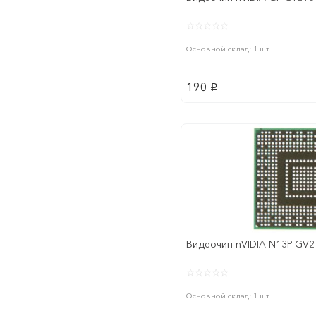
Основной склад: 1 шт
190
p
Видеочип nVIDIA N13P-GV2
Основной склад: 1 шт