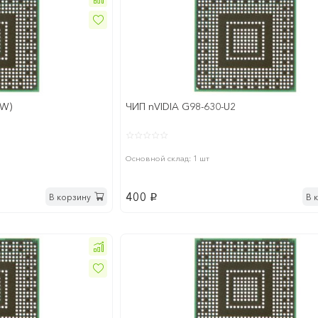
EW)
ЧИП nVIDIA G98-630-U2
Основной склад: 1 шт
400
В корзину
В 
p