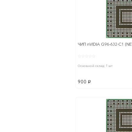
ЧИП nVIDIA G96-632-С1 (N
Основной склад: 1 шт
900
p