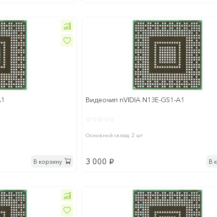
A1
Видеочип nVIDIA N13E-GS1-A1
Основной склад: 2 шт
3 000
В корзину
В 
p