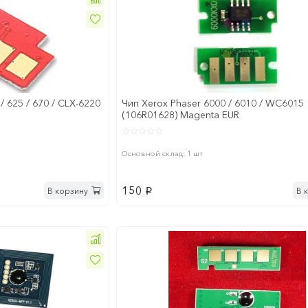
/ 625 / 670 / CLX-6220
Чип Xerox Phaser 6000 / 6010 / WC6015
(106R01628) Magenta EUR
Основной склад: 1 шт
150
В корзину
В 
p