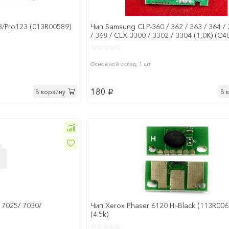
/Pro123 (013R00589)
Чип Samsung CLP-360 / 362 / 363 / 364 / 
/ 368 / CLX-3300 / 3302 / 3304 (1,0K) (C
Основной склад: 1 шт
180
В корзину
В 
p
 7025/ 7030/
Чип Xerox Phaser 6120 Hi-Black (113R006
(4.5k)