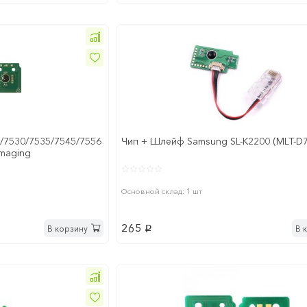
/7530/7535/7545/7556
Чип + Шлейф Samsung SL-K2200 (MLT-D7
Imaging
Основной склад: 1 шт
265
В корзину
В 
p