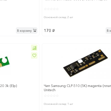
Основной склад: 2 шт
170
В корзину
В 
p
0 3k (Elp)
Чип Samsung CLP-510 (5K) magenta (пла
Unitech
Основной склад: 1 шт