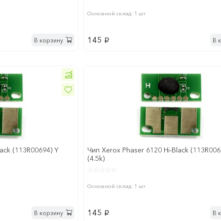
Основной склад: 1 шт
145
В корзину
В 
p
lack (113R00694) Y
Чип Xerox Phaser 6120 Hi-Black (113R00
(4.5k)
Основной склад: 1 шт
145
В корзину
В 
p