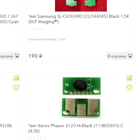
365 / 367
Чип Samsung SL-C430/480 (СLT-K404S) Black 1.5K
406S) Cyan
(ELP Imaging®)
Основной склад: 1 шт
190
корзину
В корзину
p
92) Bk
Чип Xerox Phaser 6120 Hi-Black (113R00693) C
(4.5k)