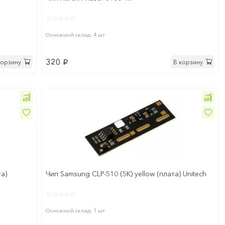
Основной склад: 4 шт
320
корзину
В корзину
p
та)
Чип Samsung CLP-510 (5K) yellow (плата) Unitech
Основной склад: 1 шт