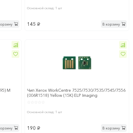
Основной склад: 1 шт
145
корзину
В корзину
p
695) M
Чип Xerox WorkCentre 7525/7530/7535/7545/7556
(006R1518) Yellow (15K) ELP Imaging
Основной склад: 1 шт
190
корзину
В корзину
p