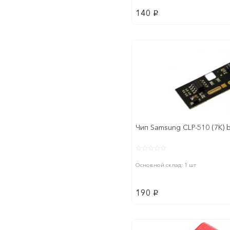
140
p
Чип Samsung CLP-510 (7K) bl
Основной склад: 1 шт
190
p