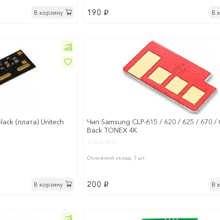
190
В корзину
В 
p
ack (плата) Unitech
Чип Samsung CLP-615 / 620 / 625 / 670 /
Back TONEX 4K
Основной склад: 1 шт
200
В корзину
В 
p