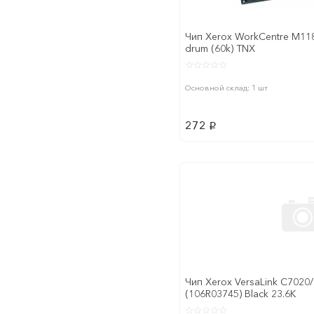
Чип Xerox WorkCentre M118
drum (60k) TNX
Основной склад: 1 шт
272
p
Чип Xerox VersaLink C7020/
(106R03745) Black 23.6K