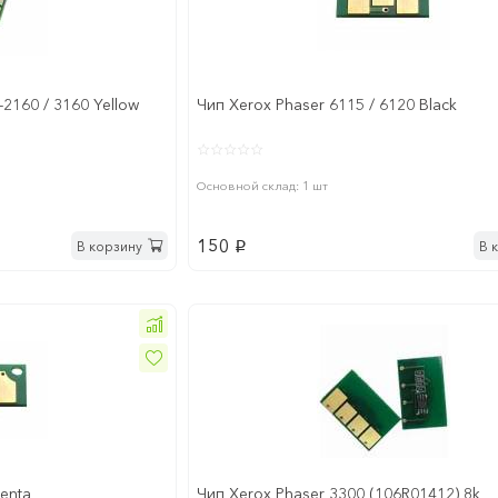
2160 / 3160 Yellow
Чип Xerox Phaser 6115 / 6120 Black
Основной склад: 1 шт
150
В корзину
В 
p
enta
Чип Xerox Phaser 3300 (106R01412) 8k